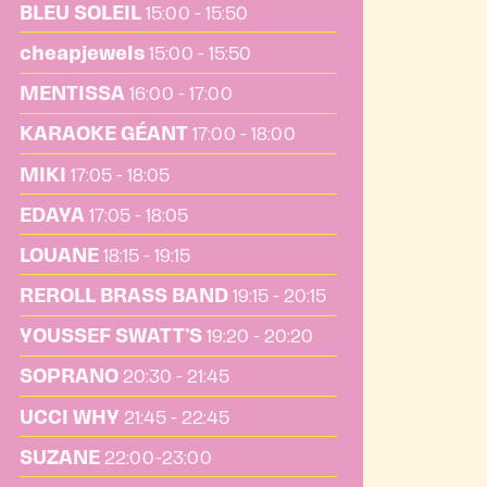
BLEU SOLEIL
15:00 - 15:50
cheapjewels
15:00 - 15:50
MENTISSA
16:00 - 17:00
KARAOKE GÉANT
17:00 - 18:00
MIKI
17:05 - 18:05
EDAYA
17:05 - 18:05
LOUANE
18:15 - 19:15
REROLL BRASS BAND
19:15 - 20:15
YOUSSEF SWATT’S
19:20 - 20:20
SOPRANO
20:30 - 21:45
UCCI WHY
21:45 - 22:45
SUZANE
22:00-23:00