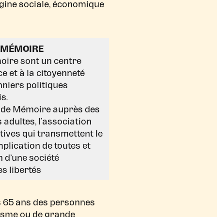
gine sociale, économique
A MÉMOIRE
moire sont un centre
ce et à la citoyenneté
nniers politiques
s.
l de Mémoire auprès des
 adultes, l’association
tives qui transmettent le
plication de toutes et
n d’une société
s libertés
s 65 ans des personnes
risme ou de grande