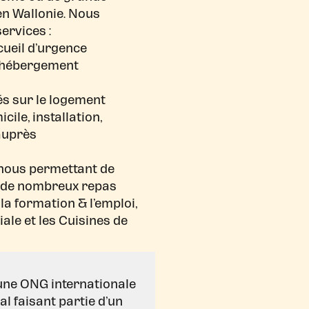
 en Wallonie. Nous
ervices :
cueil d’urgence
l’hébergement
és sur le logement
le, installation,
auprès
)
 nous permettant de
r de nombreux repas
 la formation & l’emploi,
ale et les Cuisines de
une ONG internationale
 faisant partie d’un