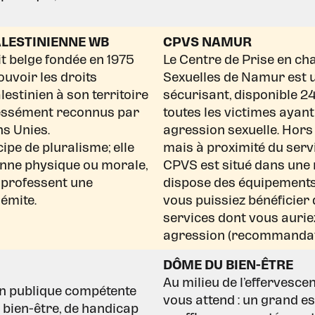
ALESTINIENNE WB
CPVS NAMUR
it belge fondée en 1975
Le Centre de Prise en ch
uvoir les droits
Sexuelles de Namur est 
lestinien à son territoire
sécurisant, disponible 24
pressément reconnus par
toutes les victimes ayan
ns Unies.
agression sexuelle. Hors
ipe de pluralisme; elle
mais à proximité du serv
onne physique ou morale,
CPVS est situé dans une
i professent une
dispose des équipements
sémite.
vous puissiez bénéficier 
services dont vous aurie
agression (recommandati
DÔME DU BIEN-ÊTRE
Au milieu de l’effervesce
ion publique compétente
vous attend : un grand e
 bien-être, de handicap