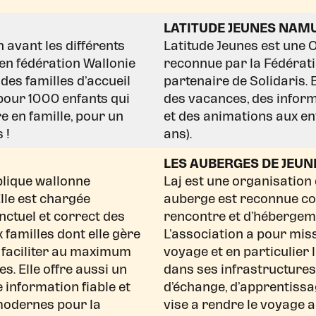
LATITUDE JEUNES NAM
 avant les différents
Latitude Jeunes est une 
l en fédération Wallonie
reconnue par la Fédérati
 des familles d’accueil
partenaire de Solidaris. 
pour 1000 enfants qui
des vacances, des infor
e en famille, pour un
et des animations aux en
 !
ans).
LES AUBERGES DE JEUN
blique wallonne
Laj est une organisation
Elle est chargée
auberge est reconnue c
nctuel et correct des
rencontre et d’hébergem
 familles dont elle gère
L’association a pour mis
 faciliter au maximum
voyage et en particulier 
s. Elle offre aussi un
dans ses infrastructure
 information fiable et
d’échange, d’apprentissage
 modernes pour la
vise a rendre le voyage a