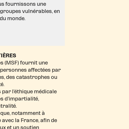
us fournissons une
 groupes vulnérables, en
e du monde.
IÈRES
s (MSF) fournit une
 personnes affectées par
ies, des catastrophes ou
é.
 par l’éthique médicale
s d’impartialité,
ralité.
gique, notamment à
e avec la France, afin de
ux et un soutien