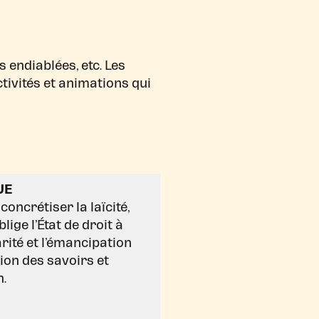
 endiablées, etc. Les
ivités et animations qui
UE
oncrétiser la laïcité,
ige l’État de droit à
darité et l’émancipation
sion des savoirs et
n.