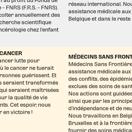
 au profit du Fonds de
réseau international. No
 – FNRS (F.R.S. – FNRS).
assistance médicale aux
colter annuellement des
Belgique et dans le rest
echerche scientifique
ncérologie chez l’enfant
 CANCER
MÉDECINS SANS FRONT
ancer lutte pour
Médecins Sans Frontière
ù le cancer ne tuerait
assistance médicale aux
rsonnes guérissent. Et
des conflits, des épidém
s seraient transformés
exclues des soins de sant
qui seraient maîtrisées
Nos actions sont guidées
r la qualité de vie
ainsi que par les principe
ts. Cet espoir, nous
d’indépendance et de neut
en victoire !
Nous travaillons en Bel
Bruxelles et à la frontièr
fournir des soins médica