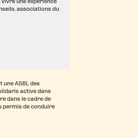
t vivre une expérience
nseils, associations du
st une ASBL des
olidaris active dans
ibre dans le cadre de
u permis de conduire