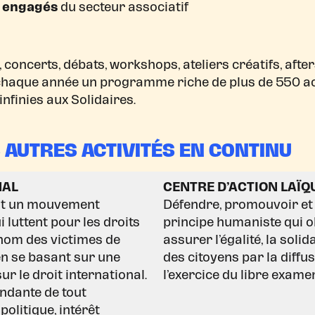
s engagés
du secteur associatif
concerts, débats, workshops, ateliers créatifs, afters
chaque année un programme riche de plus de 550 act
nfinies aux Solidaires.
AUTRES ACTIVITÉS EN CONTINU
NAL
CENTRE D’ACTION LAÏQ
est un mouvement
Défendre, promouvoir et c
 luttent pour les droits
principe humaniste qui obl
 nom des victimes de
assurer l’égalité, la soli
 en se basant sur une
des citoyens par la diffu
ur le droit international.
l’exercice du libre exame
endante de tout
olitique, intérêt