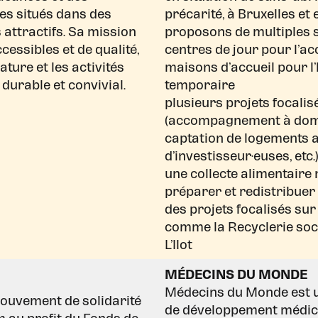
es situés dans des
précarité, à Bruxelles et
attractifs. Sa mission
proposons de multiples s
ccessibles et de qualité,
centres de jour pour l’ac
ature et les activités
maisons d’accueil pour 
 durable et convivial.
temporaire
plusieurs projets focalis
(accompagnement à domici
captation de logements 
d’investisseur·euses, etc.
une collecte alimentaire
préparer et redistribue
des projets focalisés sur
comme la Recyclerie soci
L’Ilot
MÉDECINS DU MONDE
Médecins du Monde est 
mouvement de solidarité
de développement médical