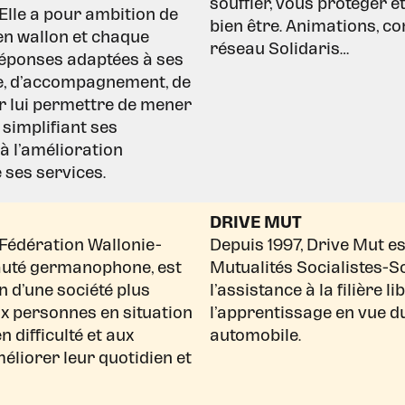
souffler, vous protéger e
 Elle a pour ambition de
bien être. Animations, co
en wallon et chaque
réseau Solidaris…
réponses adaptées à ses
de, d’accompagnement, de
ur lui permettre de mener
n simplifiant ses
à l’amélioration
e ses services.
DRIVE MUT
Fédération Wallonie-
Depuis 1997, Drive Mut e
auté germanophone, est
Mutualités Socialistes-S
n d’une société plus
l’assistance à la filière l
ux personnes en situation
l’apprentissage en vue d
 difficulté et aux
automobile.
éliorer leur quotidien et