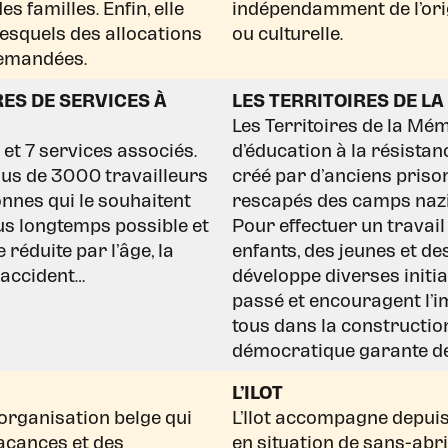
s familles. Enfin, elle
indépendamment de l’ori
lesquels des allocations
ou culturelle.
 demandées.
ES DE SERVICES À
LES TERRITOIRES DE L
Les Territoires de la Mé
t 7 services associés.
d’éducation à la résistan
lus de 3000 travailleurs
créé par d’anciens priso
nnes qui le souhaitent
rescapés des camps nazi
lus longtemps possible et
Pour effectuer un travai
réduite par l’âge, la
enfants, des jeunes et des
 accident…
développe diverses initia
passé et encouragent l’im
tous dans la constructio
démocratique garante de
L’ILOT
 organisation belge qui
L’Ilot accompagne depui
vacances et des
en situation de sans-ab