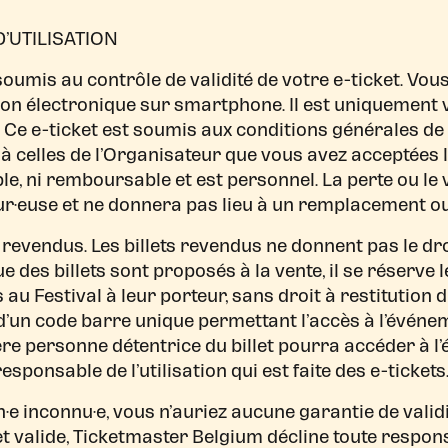
D’UTILISATION
soumis au contrôle de validité de votre e-ticket. Vou
on électronique sur smartphone. Il est uniquement va
t. Ce e-ticket est soumis aux conditions générales d
t à celles de l’Organisateur que vous avez acceptée
le, ni remboursable et est personnel. La perte ou le v
eur·euse et ne donnera pas lieu à un remplacement
 revendus. Les billets revendus ne donnent pas le droi
 des billets sont proposés à la vente, il se réserve l
s au Festival à leur porteur, sans droit à restitution d
d’un code barre unique permettant l’accès à l’événe
re personne détentrice du billet pourra accéder à l
ponsable de l’utilisation qui est faite des e-tickets
n·e inconnu·e, vous n’auriez aucune garantie de validi
et valide, Ticketmaster Belgium décline toute responsa