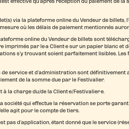
 n’est effective qu’après réception du paiement de l
llet(s) via la plateforme online du Vendeur de billets, 
a mesure où les délais de paiement mentionnés auron
 plateforme online du Vendeur de billets sont télécha
être imprimés par le·a Client·e sur un papier blanc e
tions s’y trouvant soient parfaitement lisibles. Les 
is de service et d’administration sont définitivement
aiement de la somme due par le Festivalier.
 à la charge du/de la Client·e/Festivalier·e.
 société qui effectue la réservation se porte garan
lle agit pour le compte de tiers.
est pas d’application, étant donné que le service (rése