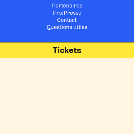
Partenaires
Pro/Presse
Contact
Questions utiles
Tickets
©
LA FÊTE DES SOLIDARITÉS
Conditions Générales de Vente
•
Code de respect des
usagers culturels
•
Politique de confidentialité
Illustrations : Vincent Albert • website
scalp.agency