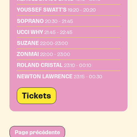
YOUSSEF SWATT’S
19:20 - 20:20
SOPRANO
20:30 - 21:45
UCCI WHY
21:45 - 22:45
SUZANE
22:00-23:00
ZONMAI
22:00 - 23:00
ROLAND CRISTAL
23:10 - 00:10
NEWTON LAWRENCE
23:15 - 00:30
Tickets
Page précédente