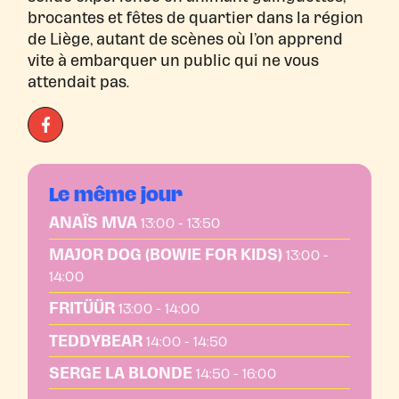
brocantes et fêtes de quartier dans la région
de Liège, autant de scènes où l’on apprend
vite à embarquer un public qui ne vous
attendait pas.
Le même jour
ANAÏS MVA
13:00 - 13:50
MAJOR DOG (BOWIE FOR KIDS)
13:00 -
14:00
FRITÜÜR
13:00 - 14:00
TEDDYBEAR
14:00 - 14:50
SERGE LA BLONDE
14:50 - 16:00