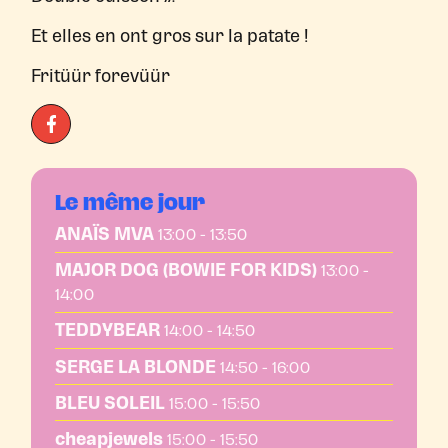
Et elles en ont gros sur la patate !
Fritüür forevüür
Le même jour
ANAÏS MVA
13:00 - 13:50
MAJOR DOG (BOWIE FOR KIDS)
13:00 -
14:00
TEDDYBEAR
14:00 - 14:50
SERGE LA BLONDE
14:50 - 16:00
BLEU SOLEIL
15:00 - 15:50
cheapjewels
15:00 - 15:50