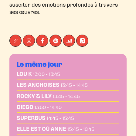
susciter des émotions profondes à travers
ses œuvres.
Le même jour
LOU K
13:00 - 13:45
LES ANCHOISES
13:45 - 14:45
ROCKY & LILY
13:45 - 14:45
DIEGO
13:50 - 14:40
SUPERBUS
14:45 - 15:45
ELLE EST OÙ ANNE
15:45 - 16:45