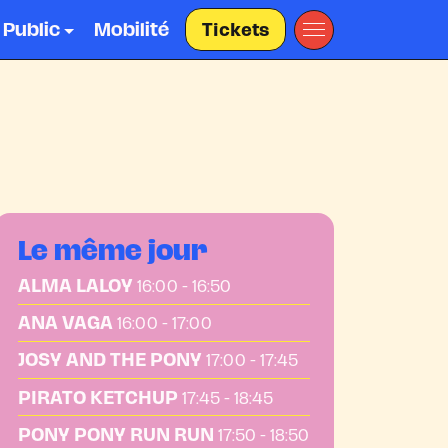
 Public
Mobilité
Tickets
Le même jour
ALMA LALOY
16:00 - 16:50
ANA VAGA
16:00 - 17:00
JOSY AND THE PONY
17:00 - 17:45
PIRATO KETCHUP
17:45 - 18:45
PONY PONY RUN RUN
17:50 - 18:50