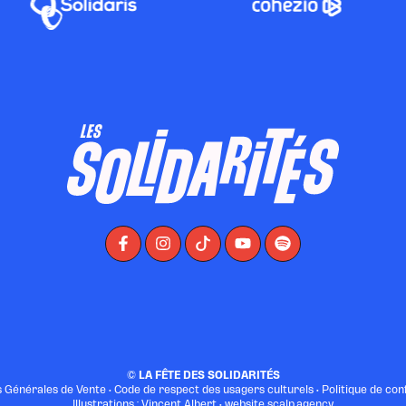
©
LA FÊTE DES SOLIDARITÉS
s Générales de Vente
•
Code de respect des usagers culturels
•
Politique de conf
Illustrations : Vincent Albert • website
scalp.agency