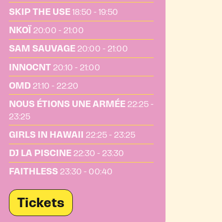
SKIP THE USE
18:50 - 19:50
NKOÏ
20:00 - 21:00
SAM SAUVAGE
20:00 - 21:00
INNOCNT
20:10 - 21:00
OMD
21:10 - 22:20
NOUS ÉTIONS UNE ARMÉE
22:25 -
23:25
GIRLS IN HAWAII
22:25 - 23:25
DJ LA PISCINE
22:30 - 23:30
FAITHLESS
23:30 - 00:40
Tickets