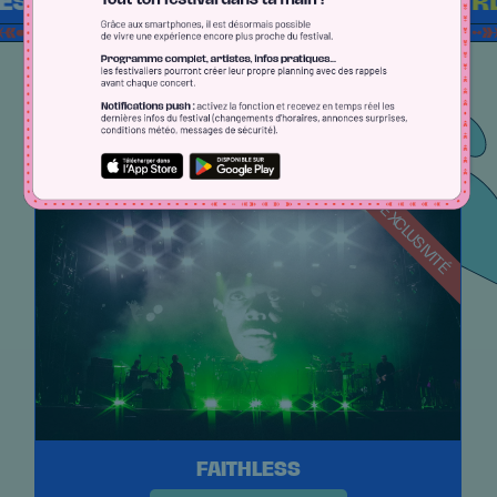
'S AFTERWORK TICKETS => RDV PAGE TICK
Les concerts
EN EXCLUSIVITÉ
FAITHLESS